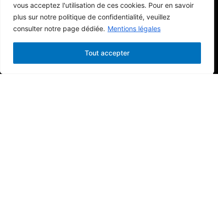
vous acceptez l'utilisation de ces cookies. Pour en savoir
69 kg
plus sur notre politique de confidentialité, veuillez
consulter notre page dédiée.
Mentions légales
1174
|
Martinique
L'ACADÉMIE MOVE & BOX
Tout accepter
1176
|
Sainte-Lucie
SAINT-LUCIA BOXING GYM
Victoire par décision
80 kg
1178
|
Martinique
L'ACADÉMIE MOVE & BOX
Victoire par KO technique au 2e round